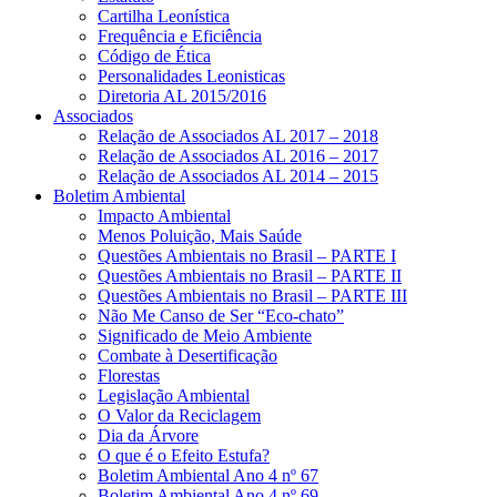
Cartilha Leonística
Frequência e Eficiência
Código de Ética
Personalidades Leonisticas
Diretoria AL 2015/2016
Associados
Relação de Associados AL 2017 – 2018
Relação de Associados AL 2016 – 2017
Relação de Associados AL 2014 – 2015
Boletim Ambiental
Impacto Ambiental
Menos Poluição, Mais Saúde
Questões Ambientais no Brasil – PARTE I
Questões Ambientais no Brasil – PARTE II
Questões Ambientais no Brasil – PARTE III
Não Me Canso de Ser “Eco-chato”
Significado de Meio Ambiente
Combate à Desertificação
Florestas
Legislação Ambiental
O Valor da Reciclagem
Dia da Árvore
O que é o Efeito Estufa?
Boletim Ambiental Ano 4 nº 67
Boletim Ambiental Ano 4 nº 69