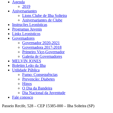
Agenda
2019
Aniversariantes
Lions Clube de Ilha Solteira
Aniversariantes de Clube
Instruções Leonísticas
Programas Juvenis
Links Leonisticos
Governadores
Governador 2020-2021
Governadora 2017-2018
Primeiro Vice-Governador
Galeria de Governadores
MELVIN JONES
Boletim Leão da Ilha
Utilidade Pública
Fumo: Consequências
Prevenção: Diabetes
Hinos
O Dia da Bandeira
Dia Nacional da Juventude
Fale conosco
Passeio Recife, 528 – CEP 15385-000 – Ilha Solteira (SP)