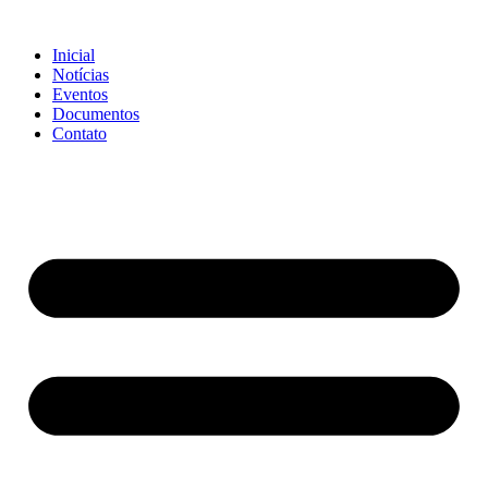
Ir
para
Inicial
o
Notícias
conteúdo
Eventos
Documentos
Contato