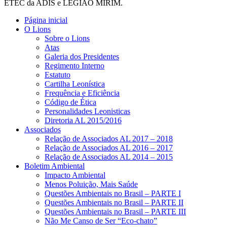
ETEC da ADIS e LEGIÃO MIRIM.
Página inicial
O Lions
Sobre o Lions
Atas
Galeria dos Presidentes
Regimento Interno
Estatuto
Cartilha Leonística
Frequência e Eficiência
Código de Ética
Personalidades Leonisticas
Diretoria AL 2015/2016
Associados
Relação de Associados AL 2017 – 2018
Relação de Associados AL 2016 – 2017
Relação de Associados AL 2014 – 2015
Boletim Ambiental
Impacto Ambiental
Menos Poluição, Mais Saúde
Questões Ambientais no Brasil – PARTE I
Questões Ambientais no Brasil – PARTE II
Questões Ambientais no Brasil – PARTE III
Não Me Canso de Ser “Eco-chato”