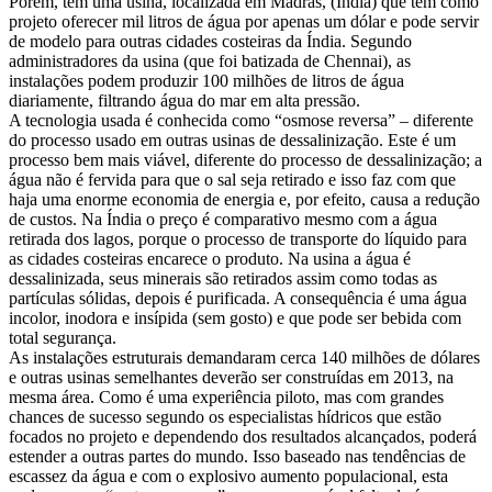
Porém, tem uma usina, localizada em Madras, (Índia) que tem como
projeto oferecer mil litros de água por apenas um dólar e pode servir
de modelo para outras cidades costeiras da Índia. Segundo
administradores da usina (que foi batizada de Chennai), as
instalações podem produzir 100 milhões de litros de água
diariamente, filtrando água do mar em alta pressão.
A tecnologia usada é conhecida como “osmose reversa” – diferente
do processo usado em outras usinas de dessalinização. Este é um
processo bem mais viável, diferente do processo de dessalinização; a
água não é fervida para que o sal seja retirado e isso faz com que
haja uma enorme economia de energia e, por efeito, causa a redução
de custos. Na Índia o preço é comparativo mesmo com a água
retirada dos lagos, porque o processo de transporte do líquido para
as cidades costeiras encarece o produto. Na usina a água é
dessalinizada, seus minerais são retirados assim como todas as
partículas sólidas, depois é purificada. A consequência é uma água
incolor, inodora e insípida (sem gosto) e que pode ser bebida com
total segurança.
As instalações estruturais demandaram cerca 140 milhões de dólares
e outras usinas semelhantes deverão ser construídas em 2013, na
mesma área. Como é uma experiência piloto, mas com grandes
chances de sucesso segundo os especialistas hídricos que estão
focados no projeto e dependendo dos resultados alcançados, poderá
estender a outras partes do mundo. Isso baseado nas tendências de
escassez da água e com o explosivo aumento populacional, esta