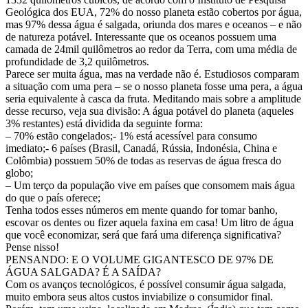
Geológica dos EUA, 72% do nosso planeta estão cobertos por água,
mas 97% dessa água é salgada, oriunda dos mares e oceanos – e não
de natureza potável. Interessante que os oceanos possuem uma
camada de 24mil quilômetros ao redor da Terra, com uma média de
profundidade de 3,2 quilômetros.
Parece ser muita água, mas na verdade não é. Estudiosos comparam
a situação com uma pera – se o nosso planeta fosse uma pera, a água
seria equivalente à casca da fruta. Meditando mais sobre a amplitude
desse recurso, veja sua divisão: A água potável do planeta (aqueles
3% restantes) está dividida da seguinte forma:
– 70% estão congelados;- 1% está acessível para consumo
imediato;- 6 países (Brasil, Canadá, Rússia, Indonésia, China e
Colômbia) possuem 50% de todas as reservas de água fresca do
globo;
– Um terço da população vive em países que consomem mais água
do que o país oferece;
Tenha todos esses números em mente quando for tomar banho,
escovar os dentes ou fizer aquela faxina em casa! Um litro de água
que você economizar, será que fará uma diferença significativa?
Pense nisso!
PENSANDO: E O VOLUME GIGANTESCO DE 97% DE
ÁGUA SALGADA? É A SAÍDA?
Com os avanços tecnológicos, é possível consumir água salgada,
muito embora seus altos custos inviabilize o consumidor final.