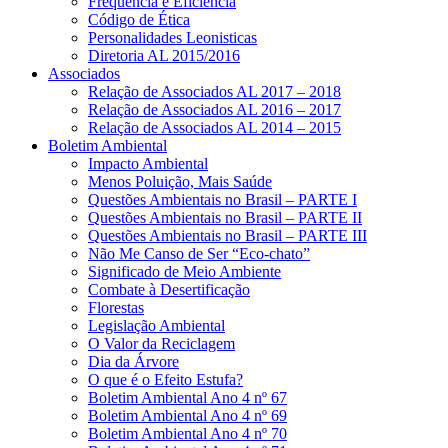
Frequência e Eficiência
Código de Ética
Personalidades Leonisticas
Diretoria AL 2015/2016
Associados
Relação de Associados AL 2017 – 2018
Relação de Associados AL 2016 – 2017
Relação de Associados AL 2014 – 2015
Boletim Ambiental
Impacto Ambiental
Menos Poluição, Mais Saúde
Questões Ambientais no Brasil – PARTE I
Questões Ambientais no Brasil – PARTE II
Questões Ambientais no Brasil – PARTE III
Não Me Canso de Ser “Eco-chato”
Significado de Meio Ambiente
Combate à Desertificação
Florestas
Legislação Ambiental
O Valor da Reciclagem
Dia da Árvore
O que é o Efeito Estufa?
Boletim Ambiental Ano 4 nº 67
Boletim Ambiental Ano 4 nº 69
Boletim Ambiental Ano 4 nº 70