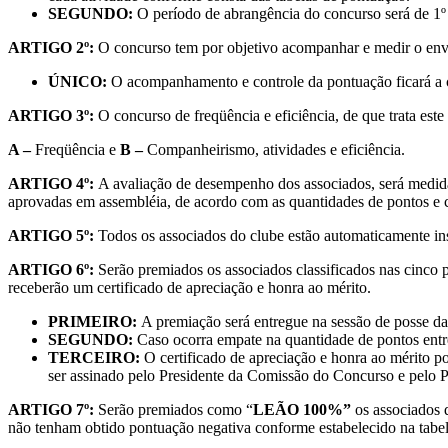
SEGUNDO:
O período de abrangência do concurso será de 1º
ARTIGO 2º:
O concurso tem por objetivo acompanhar e medir o env
ÚNICO:
O acompanhamento e controle da pontuação ficará a c
ARTIGO 3º:
O concurso de freqüência e eficiência, de que trata est
A –
Freqüência e
B –
Companheirismo, atividades e eficiência.
ARTIGO 4º:
A avaliação de desempenho dos associados, será medida e
aprovadas em assembléia, de acordo com as quantidades de pontos e c
ARTIGO 5º:
Todos os associados do clube estão automaticamente ins
ARTIGO 6º:
Serão premiados os associados classificados nas cinco 
receberão um certificado de apreciação e honra ao mérito.
PRIMEIRO:
A premiação será entregue na sessão de posse da 
SEGUNDO:
Caso ocorra empate na quantidade de pontos ent
TERCEIRO:
O certificado de apreciação e honra ao mérito p
ser assinado pelo Presidente da Comissão do Concurso e pelo P
ARTIGO 7º:
Serão premiados como “
LEÃO 100%”
os associados 
não tenham obtido pontuação negativa conforme estabelecido na tabe