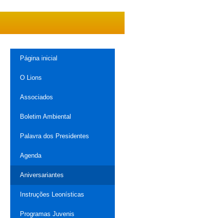
Página inicial
O Lions
Associados
Boletim Ambiental
Palavra dos Presidentes
Agenda
Aniversariantes
Instruções Leonísticas
Programas Juvenis