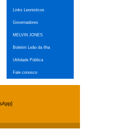
Links Leonisticos
Governadores
MELVIN JONES
Boletim Leão da Ilha
Utilidade Pública
Fale conosco
tsApp]