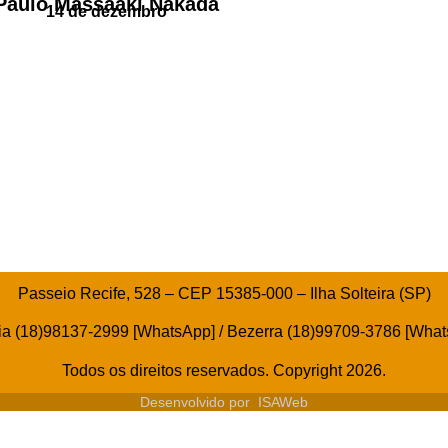
Paulo Massaaki Nakada
14 de dezembro
Passeio Recife, 528 – CEP 15385-000 – Ilha Solteira (SP)
ia (18)98137-2999 [WhatsApp] / Bezerra (18)99709-3786 [Wha
Todos os direitos reservados. Copyright 2026.
Desenvolvido por
ISAWeb