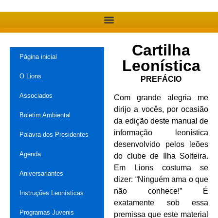
Cartilha
Página inicial
Leonística
O Lions
PREFÁCIO
Associados
Com grande alegria me
dirijo a vocês, por ocasião
Boletim Ambiental
da edição deste manual de
informação leonística
Palavra dos Presidentes
desenvolvido pelos leões
Agenda
do clube de Ilha Solteira.
Em Lions costuma se
Aniversariantes
dizer: “Ninguém ama o que
não conhece!” É
Instruções Leonísticas
exatamente sob essa
Programas Juvenis
premissa que este material