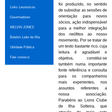
foi produzido, no sentido
Links Leonisticos
de subsidiar as sessões de
orientação para novos
Governadores
sócios, ação indispensável
MELVIN JONES
para a melhor integração
dos neófitos ao nosso
Boletim Leão da Ilha
movimento. Por se tratar de
um texto bastante rico, cuja
Utilidade Pública
leitura é agradável e
Fale conosco
objetiva, constitui-se
também numa importante
fonte referência e consulta
para os companheiros
mais experientes, nos
assuntos referentes a
nossa associação.
Parabéns ao Lions Clube
de Ilha Solteira, que