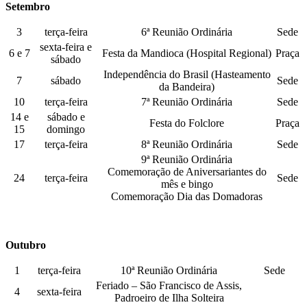
Setembro
3
terça-feira
6ª Reunião Ordinária
Sede
sexta-feira e
6 e 7
Festa da Mandioca (Hospital Regional)
Praça
sábado
Independência do Brasil (Hasteamento
7
sábado
Sede
da Bandeira)
10
terça-feira
7ª Reunião Ordinária
Sede
14 e
sábado e
Festa do Folclore
Praça
15
domingo
17
terça-feira
8ª Reunião Ordinária
Sede
9ª Reunião Ordinária
Comemoração de Aniversariantes do
24
terça-feira
Sede
mês e bingo
Comemoração Dia das Domadoras
Outubro
1
terça-feira
10ª Reunião Ordinária
Sede
Feriado – São Francisco de Assis,
4
sexta-feira
Padroeiro de Ilha Solteira