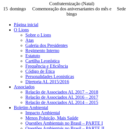
Confraternização (Natal)
15
domingo
Comemoração dos aniversariantes do mês e
Sede
bingo
Página inicial
O Lions
Sobre o Lions
Atas
Galeria dos Presidentes
Regimento Interno
Estatuto
Cartilha Leonística
Frequência e Eficiência
Código de Ética
Personalidades Leonisticas
Diretoria AL 2015/2016
Associados
Relação de Associados AL 2017 – 2018
Relação de Associados AL 2016 – 2017
Relação de Associados AL 2014 – 2015
Boletim Ambiental
Impacto Ambiental
Menos Poluição, Mais Saúde
Questões Ambientais no Brasil – PARTE I
Questões Ambientais no Brasil – PARTE II