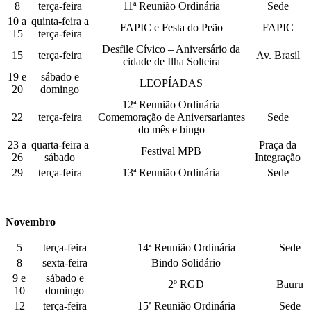
8
terça-feira
11ª Reunião Ordinária
Sede
10 a
quinta-feira a
FAPIC e Festa do Peão
FAPIC
15
terça-feira
Desfile Cívico – Aniversário da
15
terça-feira
Av. Brasil
cidade de Ilha Solteira
19 e
sábado e
LEOPÍADAS
20
domingo
12ª Reunião Ordinária
22
terça-feira
Comemoração de Aniversariantes
Sede
do mês e bingo
23 a
quarta-feira a
Praça da
Festival MPB
26
sábado
Integração
29
terça-feira
13ª Reunião Ordinária
Sede
Novembro
5
terça-feira
14ª Reunião Ordinária
Sede
8
sexta-feira
Bindo Solidário
9 e
sábado e
2º RGD
Bauru
10
domingo
12
terça-feira
15ª Reunião Ordinária
Sede