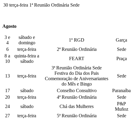
30
terça-feira
1ª Reunião Ordinária
Sede
Agosto
3 e
sábado e
1º RGD
Garça
4
domingo
6
terça-feira
2ª Reunião Ordinária
Sede
8 a
quinta-feira a
FEART
Praça
10
sábado
3ª Reunião Ordinária Sede
Festiva do Dia dos Pais
13
terça-feira
Sede
Comemoração de Aniversariantes
do Mês e Bingo
17
sábado
Conselho Consultivo
Paranaíba
20
terça-feira
4ª Reunião Ordinária
Sede
P&P
24
sábado
Chá das Mulheres
Muñoz
27
terça-feira
5ª Reunião Ordinária
Sede