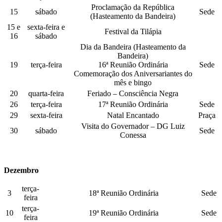
Proclamação da República
15
sábado
Sede
(Hasteamento da Bandeira)
15 e
sexta-feira e
Festival da Tilápia
16
sábado
Dia da Bandeira (Hasteamento da
Bandeira)
19
terça-feira
16ª Reunião Ordinária
Sede
Comemoração dos Aniversariantes do
mês e bingo
20
quarta-feira
Feriado – Consciência Negra
26
terça-feira
17ª Reunião Ordinária
Sede
29
sexta-feira
Natal Encantado
Praça
Visita do Governador – DG Luiz
30
sábado
Sede
Conessa
Dezembro
terça-
3
18ª Reunião Ordinária
Sede
feira
terça-
10
19ª Reunião Ordinária
Sede
feira