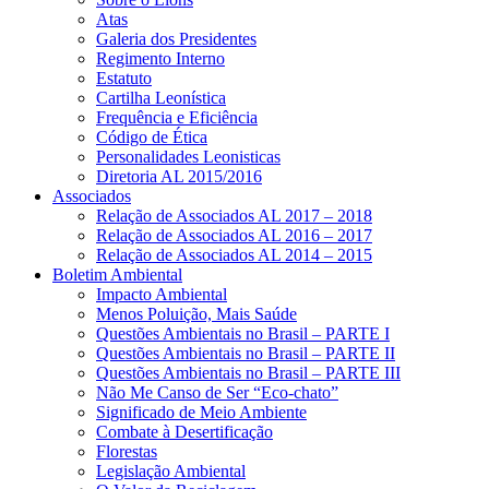
Atas
Galeria dos Presidentes
Regimento Interno
Estatuto
Cartilha Leonística
Frequência e Eficiência
Código de Ética
Personalidades Leonisticas
Diretoria AL 2015/2016
Associados
Relação de Associados AL 2017 – 2018
Relação de Associados AL 2016 – 2017
Relação de Associados AL 2014 – 2015
Boletim Ambiental
Impacto Ambiental
Menos Poluição, Mais Saúde
Questões Ambientais no Brasil – PARTE I
Questões Ambientais no Brasil – PARTE II
Questões Ambientais no Brasil – PARTE III
Não Me Canso de Ser “Eco-chato”
Significado de Meio Ambiente
Combate à Desertificação
Florestas
Legislação Ambiental