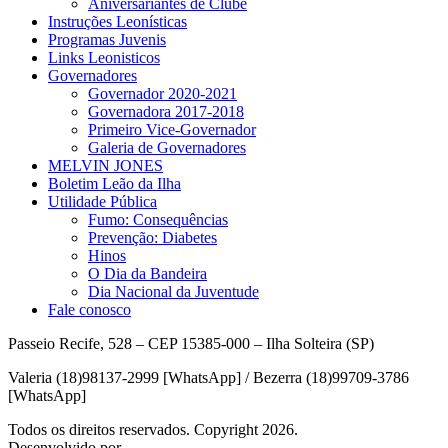
Aniversariantes de Clube
Instruções Leonísticas
Programas Juvenis
Links Leonisticos
Governadores
Governador 2020-2021
Governadora 2017-2018
Primeiro Vice-Governador
Galeria de Governadores
MELVIN JONES
Boletim Leão da Ilha
Utilidade Pública
Fumo: Consequências
Prevenção: Diabetes
Hinos
O Dia da Bandeira
Dia Nacional da Juventude
Fale conosco
Passeio Recife, 528 – CEP 15385-000 – Ilha Solteira (SP)
Valeria (18)98137-2999 [WhatsApp] / Bezerra (18)99709-3786
[WhatsApp]
Todos os direitos reservados. Copyright 2026.
Desenvolvido por