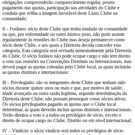
obrigações compreenderão comparecimento regular, pronto
pagamento das quotas, participação nas atividades do Clube e
conduta que reflita a imagem favorável deste Lions Clube na
comunidade;
ll – Forâneo: sócio deste Clube que tenha mudado da comunidade
ou que, por enfermidade ou outro motivo justo, não pode assistir
regularmente às reuniões do Clube mas deseja permanecer como
sócio deste Clube, e aos quais a Diretoria decida conceder esta
categoria. Esta categoria será revisada semestralmente pela Diretoria
do Clube. O sócio forâneo não pode ocupar cargo e não tem direito
a voto nas reuniões ou Convenções Distritais ou Internacionais, mas
deverá pagar as quotas cobradas pelo Clube local, as quais incluirão
as quotas distritais e internacionais;
lll – Privilegiado: são os integrantes deste Clube que tenham sido
sócios durante quinze anos ou mais e que, por motivo de saúde,
idade avançada ou outra razão legítima, segundo determinação da
Diretoria deste Clube, não possam prosseguir como sócios ativos.
Os sócios privilegiados pagarão as quotas que o Clube local
determinar, as quais deverão incluir quotas distritais e internacionais.
Terão direitos a voto e a todos os privilégios de sócio, exceto o
direito de ocupar cargo no Clube, Distrito ou em nível internacional;
lV – Vitalício: o sócio vitalício terá todos os privilégios de sócio