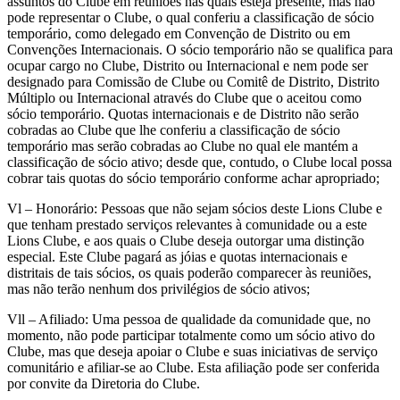
assuntos do Clube em reuniões nas quais esteja presente, mas não
pode representar o Clube, o qual conferiu a classificação de sócio
temporário, como delegado em Convenção de Distrito ou em
Convenções Internacionais. O sócio temporário não se qualifica para
ocupar cargo no Clube, Distrito ou Internacional e nem pode ser
designado para Comissão de Clube ou Comitê de Distrito, Distrito
Múltiplo ou Internacional através do Clube que o aceitou como
sócio temporário. Quotas internacionais e de Distrito não serão
cobradas ao Clube que lhe conferiu a classificação de sócio
temporário mas serão cobradas ao Clube no qual ele mantém a
classificação de sócio ativo; desde que, contudo, o Clube local possa
cobrar tais quotas do sócio temporário conforme achar apropriado;
Vl – Honorário: Pessoas que não sejam sócios deste Lions Clube e
que tenham prestado serviços relevantes à comunidade ou a este
Lions Clube, e aos quais o Clube deseja outorgar uma distinção
especial. Este Clube pagará as jóias e quotas internacionais e
distritais de tais sócios, os quais poderão comparecer às reuniões,
mas não terão nenhum dos privilégios de sócio ativos;
Vll – Afiliado: Uma pessoa de qualidade da comunidade que, no
momento, não pode participar totalmente como um sócio ativo do
Clube, mas que deseja apoiar o Clube e suas iniciativas de serviço
comunitário e afiliar-se ao Clube. Esta afiliação pode ser conferida
por convite da Diretoria do Clube.