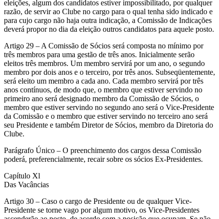
eleições, algum dos candidatos estiver impossibilitado, por qualquer
razão, de servir ao Clube no cargo para o qual tenha sido indicado e
para cujo cargo não haja outra indicação, a Comissão de Indicações
deverá propor no dia da eleição outros candidatos para aquele posto.
Artigo 29 – A Comissão de Sócios será composta no mínimo por
três membros para uma gestão de três anos. Inicialmente serão
eleitos três membros. Um membro servirá por um ano, o segundo
membro por dois anos e o terceiro, por três anos. Subseqüentemente,
será eleito um membro a cada ano. Cada membro servirá por três
anos contínuos, de modo que, o membro que estiver servindo no
primeiro ano será designado membro da Comissão de Sócios, o
membro que estiver servindo no segundo ano será o Vice-Presidente
da Comissão e o membro que estiver servindo no terceiro ano será
seu Presidente e também Diretor de Sócios, membro da Diretoria do
Clube.
Parágrafo Único – O preenchimento dos cargos dessa Comissão
poderá, preferencialmente, recair sobre os sócios Ex-Presidentes.
Capítulo Xl
Das Vacâncias
Artigo 30 – Caso o cargo de Presidente ou de qualquer Vice-
Presidente se torne vago por algum motivo, os Vice-Presidentes
ascenderão ao posto, de acordo com a posição que ocupam. Se não