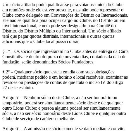
Um sócio afiliado pode qualificar-se para votar assuntos do Clube
em reuniões onde ele estiver presente, mas não pode representar o
Clube como delegado em Convenções do Distrito ou Internacionais.
Ele não se qualifica para ocupar cargo no Clube, no Distrito ou em
nível internacional, e nem pode ser designado para Comitê do
Distrito, do Distrito Múltiplo ou Internacional. Um sócio afiliado
terá que pagar quotas distritais, internacionais e outras quotas
adicionais que o Clube local possa cobrar.
§ 1º – Os sócios que ingressaram no Clube antes da entrega da Carta
Constitutiva e dentro do prazo de noventa dias, contados da data de
fundação, serão denominados Sócios Fundadores.
§ 2º – Qualquer sócio que esteja em dia com suas obrigações
poderá, mediante pedido e em horário e local razoáveis, examinar as
revisões ou prestações de contas de que trata o inciso lV do artigo
27 deste estatuto.
Artigo 5º – Nenhum sócio deste Clube, a não ser honorário ou
temporário, poderá ser simultaneamente sócio deste e de qualquer
outro Lions Clube; e pessoa alguma poderá ser simultaneamente
sócia, a não ser sócio honorário deste Lions Clube e qualquer outro
Clube de serviço de caráter semelhante.
Artigo 6º – A admissão de sócio somente se dará mediante convite.