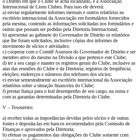
o Distrito em que o Clube se acha localizado, e a Associação
Internacional de Lions Clubes. Para isso ele deverá:
a) enviar regularmente informes mensais e outros relatórios ao
escritório internacional da Associação em formulários fornecidos
pela mesma, contendo as informações solicitadas nos formulários e
outras que possam ser pedidas pela Diretoria Internacional;
b) apresentar ao gabinete do Governador de Distrito os relatórios
que lhe foram solicitados, inclusive cópias dos informes de
movimento de sócios e atividades;
c) cooperar com o Comitê Assessor do Governador de Distrito e ser
membro ativo do mesmo na Divisão a que pertence este Clube;
d) ter a seu cargo e manter os registros gerais do Clube, inclusive as
atas das reuniões do Clube e da Diretoria; registros de freqüência;
eleições; endereços e números dos telefones dos sócios;
e) enviar semestralmente ao escritório internacional da Associação
relatórios sobre a situação financeira do Clube;
f) prestar fiança para o leal desempenho de seu cargo, na soma e
com as garantias determinadas pela Diretoria do Clube.
V – Tesoureiro:
a) receber todas as importâncias devidas pelos sócios e de outras
fontes e deposita-las em bancos recomendados pela Comissão de
Finanças e aprovados pela Diretoria;
b) efetuar os pagamentos das obrigações do Clube somente com