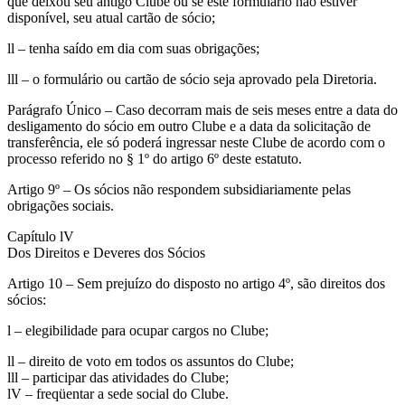
que deixou seu antigo Clube ou se este formulário não estiver
disponível, seu atual cartão de sócio;
ll – tenha saído em dia com suas obrigações;
lll – o formulário ou cartão de sócio seja aprovado pela Diretoria.
Parágrafo Único – Caso decorram mais de seis meses entre a data do
desligamento do sócio em outro Clube e a data da solicitação de
transferência, ele só poderá ingressar neste Clube de acordo com o
processo referido no § 1º do artigo 6º deste estatuto.
Artigo 9º – Os sócios não respondem subsidiariamente pelas
obrigações sociais.
Capítulo lV
Dos Direitos e Deveres dos Sócios
Artigo 10 – Sem prejuízo do disposto no artigo 4º, são direitos dos
sócios:
l – elegibilidade para ocupar cargos no Clube;
ll – direito de voto em todos os assuntos do Clube;
lll – participar das atividades do Clube;
lV – freqüentar a sede social do Clube.