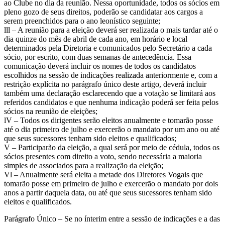
ao Clube no dia da reunião. Nessa oportunidade, todos os sócios em
pleno gozo de seus direitos, poderão se candidatar aos cargos a
serem preenchidos para o ano leonístico seguinte;
lll – A reunião para a eleição deverá ser realizada o mais tardar até o
dia quinze do mês de abril de cada ano, em horário e local
determinados pela Diretoria e comunicados pelo Secretário a cada
sócio, por escrito, com duas semanas de antecedência. Essa
comunicação deverá incluir os nomes de todos os candidatos
escolhidos na sessão de indicações realizada anteriormente e, com a
restrição explícita no parágrafo único deste artigo, deverá incluir
também uma declaração esclarecendo que a votação se limitará aos
referidos candidatos e que nenhuma indicação poderá ser feita pelos
sócios na reunião de eleições;
lV – Todos os dirigentes serão eleitos anualmente e tomarão posse
até o dia primeiro de julho e exercerão o mandato por um ano ou até
que seus sucessores tenham sido eleitos e qualificados;
V – Participarão da eleição, a qual será por meio de cédula, todos os
sócios presentes com direito a voto, sendo necessária a maioria
simples de associados para a realização da eleição;
Vl – Anualmente será eleita a metade dos Diretores Vogais que
tomarão posse em primeiro de julho e exercerão o mandato por dois
anos a partir daquela data, ou até que seus sucessores tenham sido
eleitos e qualificados.
Parágrafo Único – Se no ínterim entre a sessão de indicações e a das