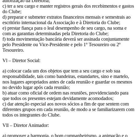
autorização da Diretoria;
c) ter a seu cargo e manter registros gerais dos recebimentos e gastos
do Clube;
d) preparar e submeter extratos financeiros mensais e semestrais ao
escritório internacional da Associação e à Diretoria do Clube;
e) prestar fiança para o leal desempenho de seu cargo, na soma e
com as garantias determinadas pela Diretoria do Clube;
f) toda movimentação bancária deverá ser assinada conjuntamente
pelo Presidente ou Vice-Presidente e pelo 1º Tesoureiro ou 2º
Tesoureiro.
Vl – Diretor Social:
a) colocar cada um dos objetos que tem a seu cargo e sob sua
responsabilidade, tais como bandeiras, estandartes, sino e martelo,
nos lugares apropriados antes de cada reunião e guardar os mesmos
no devido lugar após cada reunião;
b) atuar como oficial de ordem nas reuniões, providenciando para
que todos os presentes estejam devidamente acomodados;
c) dar atenção especial aos novos sócios a fim de que sentem com
diferentes grupos em cada reunião, de modo a se familiarizarem com
todos os integrantes do Clube.
Vll – Diretor Animador:
a) promover a harmonia, o bom companheirismo, a animação e o