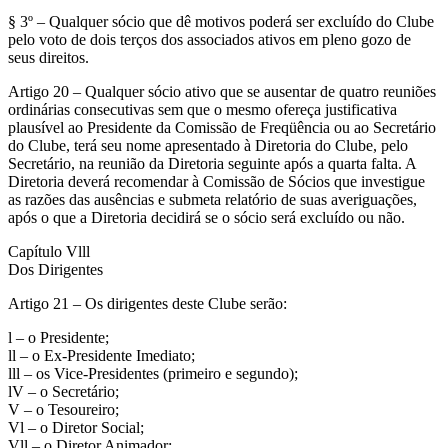
§ 3º – Qualquer sócio que dê motivos poderá ser excluído do Clube
pelo voto de dois terços dos associados ativos em pleno gozo de
seus direitos.
Artigo 20 – Qualquer sócio ativo que se ausentar de quatro reuniões
ordinárias consecutivas sem que o mesmo ofereça justificativa
plausível ao Presidente da Comissão de Freqüência ou ao Secretário
do Clube, terá seu nome apresentado à Diretoria do Clube, pelo
Secretário, na reunião da Diretoria seguinte após a quarta falta. A
Diretoria deverá recomendar à Comissão de Sócios que investigue
as razões das ausências e submeta relatório de suas averiguações,
após o que a Diretoria decidirá se o sócio será excluído ou não.
Capítulo Vlll
Dos Dirigentes
Artigo 21 – Os dirigentes deste Clube serão:
l – o Presidente;
ll – o Ex-Presidente Imediato;
lll – os Vice-Presidentes (primeiro e segundo);
lV – o Secretário;
V – o Tesoureiro;
Vl – o Diretor Social;
Vll – o Diretor Animador;