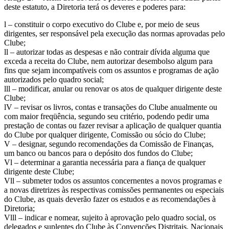
deste estatuto, a Diretoria terá os deveres e poderes para:
l – constituir o corpo executivo do Clube e, por meio de seus
dirigentes, ser responsável pela execução das normas aprovadas pelo
Clube;
ll – autorizar todas as despesas e não contrair dívida alguma que
exceda a receita do Clube, nem autorizar desembolso algum para
fins que sejam incompatíveis com os assuntos e programas de ação
autorizados pelo quadro social;
lll – modificar, anular ou renovar os atos de qualquer dirigente deste
Clube;
lV – revisar os livros, contas e transações do Clube anualmente ou
com maior freqüência, segundo seu critério, podendo pedir uma
prestação de contas ou fazer revisar a aplicação de qualquer quantia
do Clube por qualquer dirigente, Comissão ou sócio do Clube;
V – designar, segundo recomendações da Comissão de Finanças,
um banco ou bancos para o depósito dos fundos do Clube;
Vl – determinar a garantia necessária para a fiança de qualquer
dirigente deste Clube;
Vll – submeter todos os assuntos concernentes a novos programas e
a novas diretrizes às respectivas comissões permanentes ou especiais
do Clube, as quais deverão fazer os estudos e as recomendações à
Diretoria;
Vlll – indicar e nomear, sujeito à aprovação pelo quadro social, os
delegados e suplentes do Clube às Convenções Distritais, Nacionais