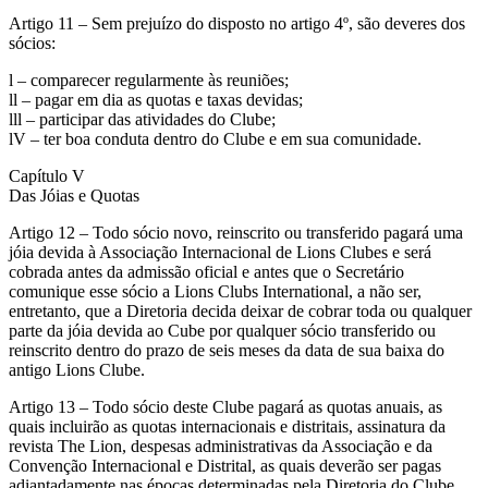
Artigo 11 – Sem prejuízo do disposto no artigo 4º, são deveres dos
sócios:
l – comparecer regularmente às reuniões;
ll – pagar em dia as quotas e taxas devidas;
lll – participar das atividades do Clube;
lV – ter boa conduta dentro do Clube e em sua comunidade.
Capítulo V
Das Jóias e Quotas
Artigo 12 – Todo sócio novo, reinscrito ou transferido pagará uma
jóia devida à Associação Internacional de Lions Clubes e será
cobrada antes da admissão oficial e antes que o Secretário
comunique esse sócio a Lions Clubs International, a não ser,
entretanto, que a Diretoria decida deixar de cobrar toda ou qualquer
parte da jóia devida ao Cube por qualquer sócio transferido ou
reinscrito dentro do prazo de seis meses da data de sua baixa do
antigo Lions Clube.
Artigo 13 – Todo sócio deste Clube pagará as quotas anuais, as
quais incluirão as quotas internacionais e distritais, assinatura da
revista The Lion, despesas administrativas da Associação e da
Convenção Internacional e Distrital, as quais deverão ser pagas
adiantadamente nas épocas determinadas pela Diretoria do Clube.