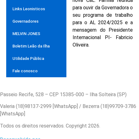
nova CaL. Família reunida
para ouvir da Governadora o
Links Leonisticos
seu programa de trabalho
Governadores
para o AL 2024/2025 e a
mensagem do Presidente
MELVIN JONES
Internacional PI- Fabricio
Oliveira.
Boletim Leão da Ilha
Utilidade Pública
Fale conosco
Passeio Recife, 528 – CEP 15385-000 – Ilha Solteira (SP)
Valeria (18)98137-2999 [WhatsApp] / Bezerra (18)99709-3786
[WhatsApp]
Todos os direitos reservados. Copyright 2026.