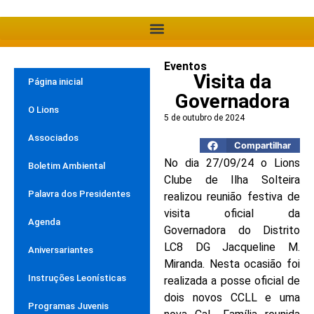
Eventos
Visita da
Página inicial
Governadora
O Lions
5 de outubro de 2024
Associados
Compartilhar
No dia 27/09/24 o Lions
Boletim Ambiental
Clube de Ilha Solteira
Palavra dos Presidentes
realizou reunião festiva de
visita oficial da
Agenda
Governadora do Distrito
LC8 DG Jacqueline M.
Aniversariantes
Miranda. Nesta ocasião foi
Instruções Leonísticas
realizada a posse oficial de
dois novos CCLL e uma
Programas Juvenis