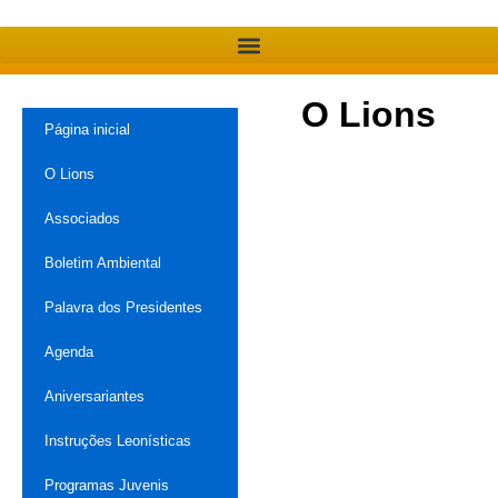
O Lions
Página inicial
O Lions
Associados
Boletim Ambiental
Palavra dos Presidentes
Agenda
Aniversariantes
Instruções Leonísticas
Programas Juvenis