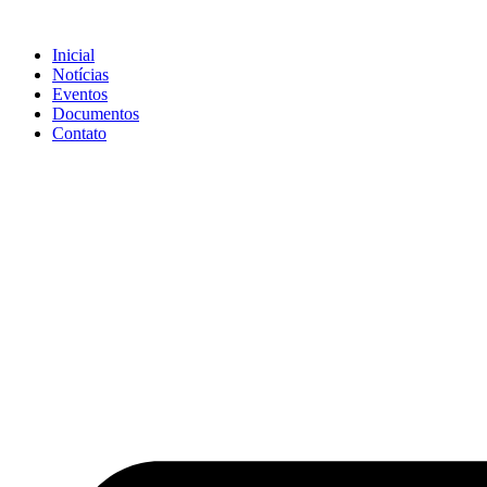
Ir
para
Inicial
o
Notícias
conteúdo
Eventos
Documentos
Contato