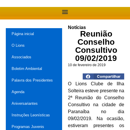
Notícias
Reunião
Página inicial
Conselho
O Lions
Consultivo
09/02/2019
Associados
10 de fevereiro de 2019
Boletim Ambiental
Compartilhar
Palavra dos Presidentes
O Lions Clube de Ilha
Solteira esteve presente na
Agenda
2ª Reunião do Conselho
Aniversariantes
Consultivo na cidade de
Paranaíba no dia
Instruções Leonísticas
09/02/2019. Na ocasião,
estiveram presentes os
Programas Juvenis