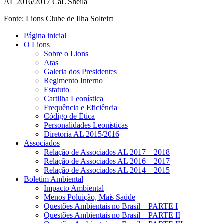
AL 2016/2017 CaL Sheila
Fonte: Lions Clube de Ilha Solteira
Página inicial
O Lions
Sobre o Lions
Atas
Galeria dos Presidentes
Regimento Interno
Estatuto
Cartilha Leonística
Frequência e Eficiência
Código de Ética
Personalidades Leonisticas
Diretoria AL 2015/2016
Associados
Relação de Associados AL 2017 – 2018
Relação de Associados AL 2016 – 2017
Relação de Associados AL 2014 – 2015
Boletim Ambiental
Impacto Ambiental
Menos Poluição, Mais Saúde
Questões Ambientais no Brasil – PARTE I
Questões Ambientais no Brasil – PARTE II