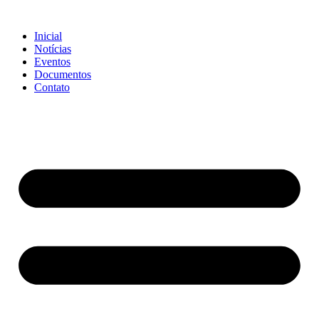
Ir
para
Inicial
o
Notícias
conteúdo
Eventos
Documentos
Contato