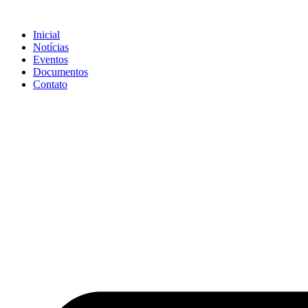
Ir
para
Inicial
o
Notícias
conteúdo
Eventos
Documentos
Contato