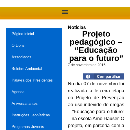
Notícias
Projeto
Página inicial
pedagógico –
O Lions
“Educação
para o futuro”
Associados
7 de novembro de 2015
Boletim Ambiental
Compartilhar
Palavra dos Presidentes
No dia 07 de novembro foi
realizada a terceira etapa
Agenda
do Projeto de Prevenção
Aniversariantes
ao uso indevido de drogas
– “Educação para o futuro”
Instruções Leonísticas
– na escola Arno Hauser. O
projeto, em parceria com a
Programas Juvenis