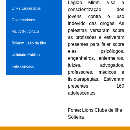
Legião Mirim, visa a
Links Leonisticos
conscientização dos
jovens contra o uso
Governadores
indevido das drogas. As
palestras versaram sobre
MELVIN JONES
as profissões e estiveram
Boletim Leão da Ilha
presentes para falar sobre
elas psicólogos,
Utilidade Pública
engenheiros, enfermeiros,
juízes, advogados,
Fale conosco
professores, médicos e
fisioterapeutas. Estiveram
presentes 160
adolescentes.
Fonte: Lions Clube de Ilha
Solteira