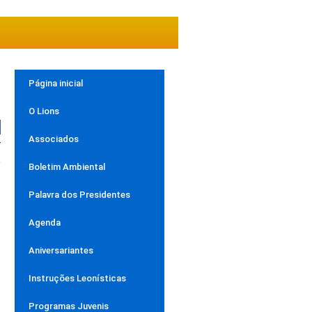
Página inicial
O Lions
Associados
r
o
Boletim Ambiental
Palavra dos Presidentes
Agenda
Aniversariantes
Instruções Leonísticas
Programas Juvenis