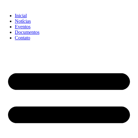
Ir
para
Inicial
o
Notícias
conteúdo
Eventos
Documentos
Contato