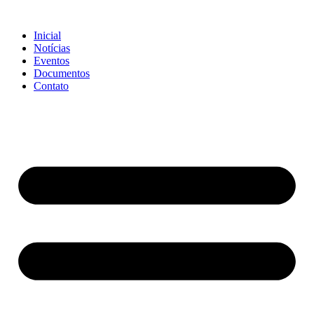
Ir
para
Inicial
o
Notícias
conteúdo
Eventos
Documentos
Contato