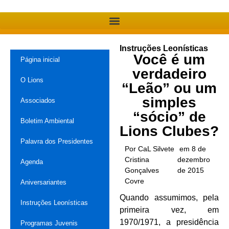
Instruções Leonísticas
Você é um
Página inicial
verdadeiro
O Lions
“Leão” ou um
simples
Associados
“sócio” de
Boletim Ambiental
Lions Clubes?
Palavra dos Presidentes
Por CaL Silvete
em 8 de
Cristina
dezembro
Agenda
Gonçalves
de 2015
Covre
Aniversariantes
Quando assumimos, pela
Instruções Leonísticas
primeira vez, em
1970/1971, a presidência
Programas Juvenis