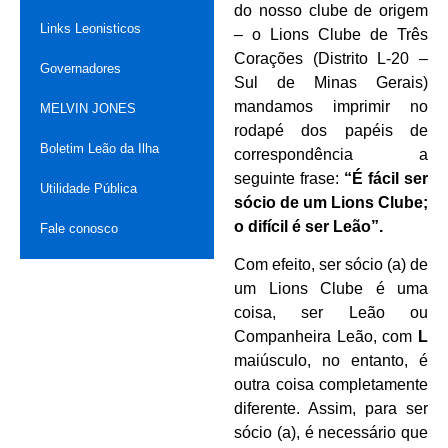
do nosso clube de origem
Links Leonisticos
– o Lions Clube de Três
Corações (Distrito L-20 –
Governadores
Sul de Minas Gerais)
mandamos imprimir no
MELVIN JONES
rodapé dos papéis de
Boletim Leão da Ilha
correspondência a
seguinte frase:
“É fácil ser
Utilidade Pública
sócio de um Lions Clube;
o difícil é ser Leão”.
Fale conosco
Com efeito, ser sócio (a) de
um Lions Clube é uma
coisa, ser Leão ou
Companheira Leão, com
L
maiúsculo, no entanto, é
outra coisa completamente
diferente. Assim, para ser
sócio (a), é necessário que