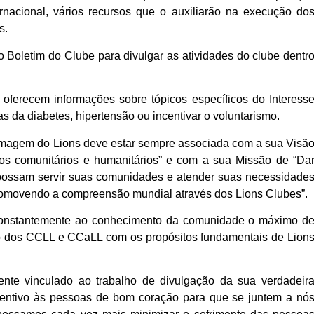
rnacional, vários recursos que o auxiliarão na execução do
s.
o Boletim do Clube para divulgar as atividades do clube dentr
a oferecem informações sobre tópicos específicos do Interess
s da diabetes, hipertensão ou incentivar o voluntarismo.
imagem do Lions deve estar sempre associada com a sua Visã
ços comunitários e humanitários” e com a sua Missão de “Da
 possam servir suas comunidades e atender suas necessidade
omovendo a compreensão mundial através dos Lions Clubes”.
constantemente ao conhecimento da comunidade o máximo d
o dos CCLL e CCaLL com os propósitos fundamentais de Lion
ente vinculado ao trabalho de divulgação da sua verdadeir
entivo às pessoas de bom coração para que se juntem a nó