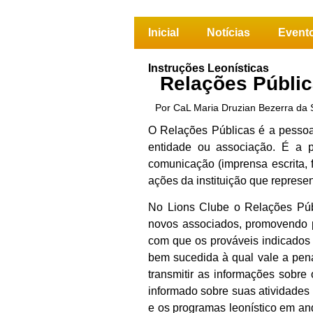
Inicial
Notícias
Event
Instruções Leonísticas
Relações Públi
Por CaL Maria Druzian Bezerra da S
O Relações Públicas é a pessoa
entidade ou associação. É a p
comunicação (imprensa escrita, f
ações da instituição que represen
No Lions Clube o Relações Públ
novos associados, promovendo po
com que os prováveis indicados 
bem sucedida à qual vale a pena
transmitir as informações sobr
informado sobre suas atividades 
e os programas leonístico em an