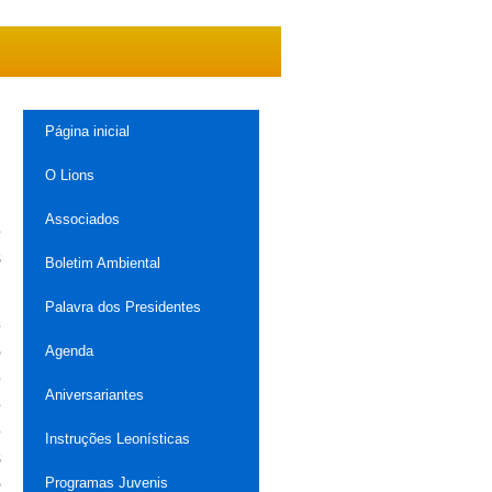
Página inicial
O Lions
,
Associados
e
s
Boletim Ambiental
Palavra dos Presidentes
e
Agenda
o
e
Aniversariantes
e
e
Instruções Leonísticas
s
Programas Juvenis
o