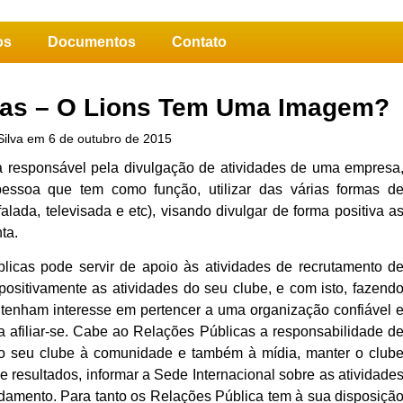
os
Documentos
Contato
cas – O Lions Tem Uma Imagem?
ilva
em 6 de outubro de 2015
 responsável pela divulgação de atividades de uma empresa
essoa que tem como função, utilizar das várias formas d
alada, televisada e etc), visando divulgar de forma positiva a
ta.
icas pode servir de apoio às atividades de recrutamento d
sitivamente as atividades do seu clube, e com isto, fazend
tenham interesse em pertencer a uma organização confiável 
 afiliar-se. Cabe ao Relações Públicas a responsabilidade d
e o seu clube à comunidade e também à mídia, manter o club
e resultados, informar a Sede Internacional sobre as atividade
damento. Para tanto os Relações Pública tem à sua disposiçã