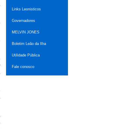
s
Links Leonisticos
Governadores
o
MELVIN JONES
e
Boletim Leão da Ilha
Utilidade Pública
o
r
Fale conosco
s
e
s
a
s