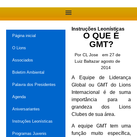
Instruções Leonísticas
O QUE É
Página inicial
GMT?
O Lions
Por CL Jose
em 27 de
Associados
Luiz Baltazar
agosto de
2014
Boletim Ambiental
A Equipe de Liderança
Palavra dos Presidentes
Global ou GMT do Lions
Internacional é de suma
Agenda
importância para a
grandeza dos Lions
Aniversariantes
Clubes de sua área.
Instruções Leonísticas
A equipe GMT tem uma
função muito específica,
Programas Juvenis