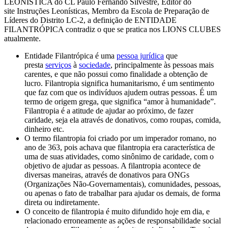
LEONISTICA do CL Paulo Fernando Silvestre, Editor do
site Instruções Leonísticas, Membro da Escola de Preparação de
Líderes do Distrito LC-2, a definição de ENTIDADE
FILANTRÓPICA contradiz o que se pratica nos LIONS CLUBES
atualmente.
Entidade Filantrópica é uma
pessoa jurídica
que
presta
serviços
à
sociedade
, principalmente às pessoas mais
carentes, e que não possui como finalidade a obtenção de
lucro. Filantropia significa humanitarismo, é um sentimento
que faz com que os indivíduos ajudem outras pessoas. É um
termo de origem grega, que significa “amor à humanidade”.
Filantropia é a atitude de ajudar ao próximo, de fazer
caridade, seja ela através de donativos, como roupas, comida,
dinheiro etc.
O termo filantropia foi criado por um imperador romano, no
ano de 363, pois achava que filantropia era característica de
uma de suas atividades, como sinônimo de caridade, com o
objetivo de ajudar as pessoas. A filantropia acontece de
diversas maneiras, através de donativos para ONGs
(Organizações Não-Governamentais), comunidades, pessoas,
ou apenas o fato de trabalhar para ajudar os demais, de forma
direta ou indiretamente.
O conceito de filantropia é muito difundido hoje em dia, e
relacionado erroneamente as ações de responsabilidade social