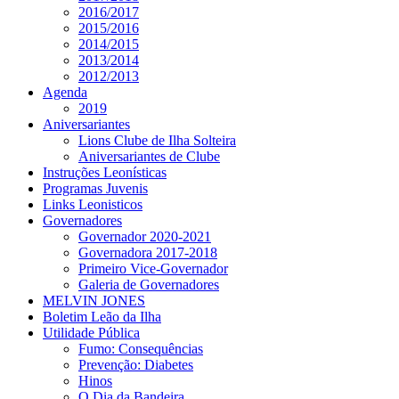
2016/2017
2015/2016
2014/2015
2013/2014
2012/2013
Agenda
2019
Aniversariantes
Lions Clube de Ilha Solteira
Aniversariantes de Clube
Instruções Leonísticas
Programas Juvenis
Links Leonisticos
Governadores
Governador 2020-2021
Governadora 2017-2018
Primeiro Vice-Governador
Galeria de Governadores
MELVIN JONES
Boletim Leão da Ilha
Utilidade Pública
Fumo: Consequências
Prevenção: Diabetes
Hinos
O Dia da Bandeira