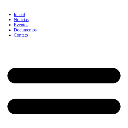
Ir
para
Inicial
o
Notícias
conteúdo
Eventos
Documentos
Contato