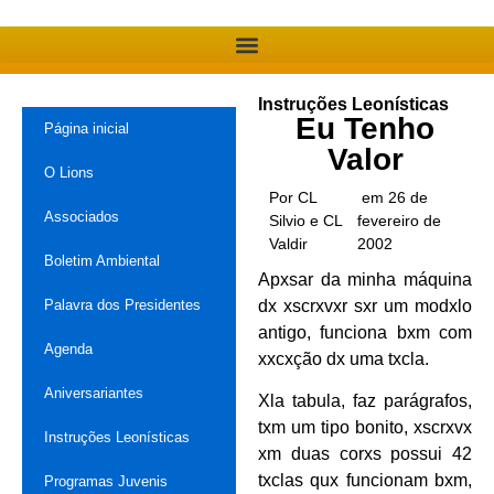
Instruções Leonísticas
Eu Tenho
Página inicial
Valor
O Lions
Por CL
em 26 de
Associados
Silvio e CL
fevereiro de
Valdir
2002
Boletim Ambiental
Apxsar da minha máquina
Palavra dos Presidentes
dx xscrxvxr sxr um modxlo
antigo, funciona bxm com
Agenda
xxcxção dx uma txcla.
Aniversariantes
Xla tabula, faz parágrafos,
txm um tipo bonito, xscrxvx
Instruções Leonísticas
xm duas corxs possui 42
txclas qux funcionam bxm,
Programas Juvenis