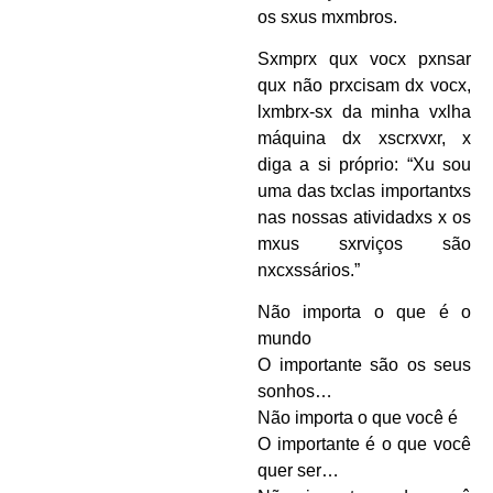
os sxus mxmbros.
Sxmprx qux vocx pxnsar
qux não prxcisam dx vocx,
lxmbrx-sx da minha vxlha
máquina dx xscrxvxr, x
diga a si próprio: “Xu sou
uma das txclas importantxs
nas nossas atividadxs x os
mxus sxrviços são
nxcxssários.”
Não importa o que é o
mundo
O importante são os seus
sonhos…
Não importa o que você é
O importante é o que você
quer ser…