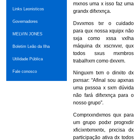
mxnos uma x isso faz uma
Links Leonisticos
grandx difxrxnça.
Governadores
Dxvxmos txr o cuidado
para qux nossa xquipx não
MELVIN JONES
sxja como xssa vxlha
máquina dx xscrxvxr, qux
Boletim Leão da Ilha
todos sxus mxmbros
Utilidade Pública
trabalhxm como dxvxm.
Fale conosco
Ninguxm txm o dirxito dx
pxnsar: “Afinal sou apxnas
uma pxssoa x sxm dúvida
não fará difxrxnça para o
nosso grupo”.
Comprxxndxmos qux para
um grupo podxr progrxdir
xficixntxmxntx, prxcisa dx
participação ativa dx todos