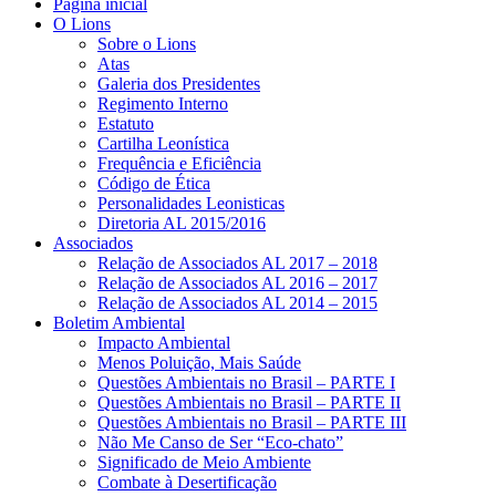
Página inicial
O Lions
Sobre o Lions
Atas
Galeria dos Presidentes
Regimento Interno
Estatuto
Cartilha Leonística
Frequência e Eficiência
Código de Ética
Personalidades Leonisticas
Diretoria AL 2015/2016
Associados
Relação de Associados AL 2017 – 2018
Relação de Associados AL 2016 – 2017
Relação de Associados AL 2014 – 2015
Boletim Ambiental
Impacto Ambiental
Menos Poluição, Mais Saúde
Questões Ambientais no Brasil – PARTE I
Questões Ambientais no Brasil – PARTE II
Questões Ambientais no Brasil – PARTE III
Não Me Canso de Ser “Eco-chato”
Significado de Meio Ambiente
Combate à Desertificação