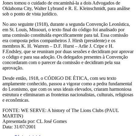
Jones tomou o cuidado de encaminhá-la a dois Advogados de
Oklahoma City, Walter Lybrand e R. E. Kleinschmidt, para análise
sob o ponto de vista jurídico.
No ano seguinte (1918), durante a segunda Convenção Leonística,
em St. Louis, Missouri, o texto final do código foi analisado por
uma comissão constituída especificamente para tal. Essa comissão
era composta pelos companheiros J. Hirsh (presidente) e os
membros K. H. Warrem – D.F. Hurst – Arlie J. Cripe e H.
F.Endsley, que se reuniram por duas sessões e decidiram por aprovar
o código e para sua adoção. Os delegados presentes à Convenção
concordaram com o parecer da comissão e decidiram pela sua
aprovação.
Desde então, 1918, o CÓDIGO DE ÉTICA, com seu texto
amplamente conhecido, passou a vigorar como a pedra fundamental
do Leonismo, que com os seus ideais elevados, criaram harmoniosa
estrutura e eliminaram as fronteiras nacionalistas, culturais, religiosas
e econômicas.
FONTE: WE SERVE: A history of The Lions Clubs (PAUL
MARTIN)
Apresentada por: CL José Gomes
Data: 31/07/2001