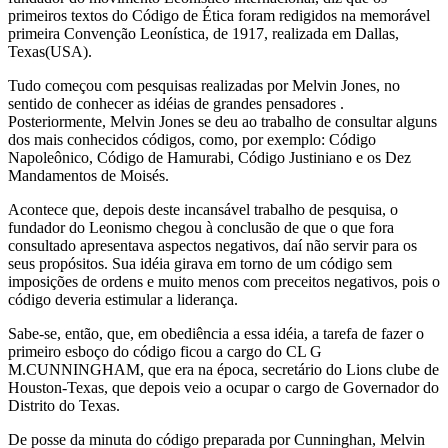
primeiros textos do Código de Ética foram redigidos na memorável
primeira Convenção Leonística, de 1917, realizada em Dallas,
Texas(USA).
Tudo começou com pesquisas realizadas por Melvin Jones, no
sentido de conhecer as idéias de grandes pensadores .
Posteriormente, Melvin Jones se deu ao trabalho de consultar alguns
dos mais conhecidos códigos, como, por exemplo: Código
Napoleônico, Código de Hamurabi, Código Justiniano e os Dez
Mandamentos de Moisés.
Acontece que, depois deste incansável trabalho de pesquisa, o
fundador do Leonismo chegou à conclusão de que o que fora
consultado apresentava aspectos negativos, daí não servir para os
seus propósitos. Sua idéia girava em torno de um código sem
imposições de ordens e muito menos com preceitos negativos, pois o
código deveria estimular a liderança.
Sabe-se, então, que, em obediência a essa idéia, a tarefa de fazer o
primeiro esboço do código ficou a cargo do CL G
M.CUNNINGHAM, que era na época, secretário do Lions clube de
Houston-Texas, que depois veio a ocupar o cargo de Governador do
Distrito do Texas.
De posse da minuta do código preparada por Cunninghan, Melvin