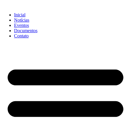
Ir
para
Inicial
o
Notícias
conteúdo
Eventos
Documentos
Contato