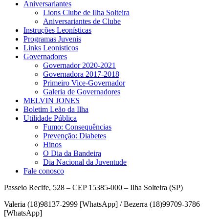
Aniversariantes
Lions Clube de Ilha Solteira
Aniversariantes de Clube
Instruções Leonísticas
Programas Juvenis
Links Leonisticos
Governadores
Governador 2020-2021
Governadora 2017-2018
Primeiro Vice-Governador
Galeria de Governadores
MELVIN JONES
Boletim Leão da Ilha
Utilidade Pública
Fumo: Consequências
Prevenção: Diabetes
Hinos
O Dia da Bandeira
Dia Nacional da Juventude
Fale conosco
Passeio Recife, 528 – CEP 15385-000 – Ilha Solteira (SP)
Valeria (18)98137-2999 [WhatsApp] / Bezerra (18)99709-3786
[WhatsApp]