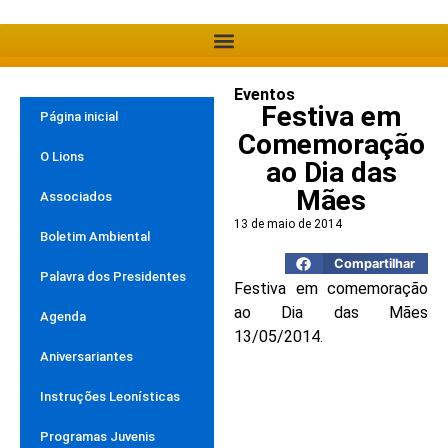
Eventos
Festiva em
Página inicial
Comemoração
O Lions
ao Dia das
Mães
Associados
13 de maio de 2014
Boletim Ambiental
Compartilhar
Palavra dos Presidentes
Festiva em comemoração
ao Dia das Mães
Agenda
13/05/2014.
Aniversariantes
Instruções Leonísticas
Programas Juvenis