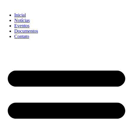
Ir
para
Inicial
o
Notícias
conteúdo
Eventos
Documentos
Contato