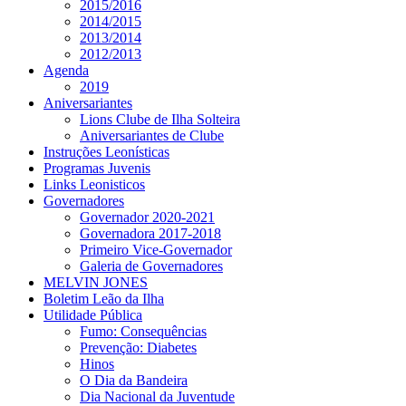
2015/2016
2014/2015
2013/2014
2012/2013
Agenda
2019
Aniversariantes
Lions Clube de Ilha Solteira
Aniversariantes de Clube
Instruções Leonísticas
Programas Juvenis
Links Leonisticos
Governadores
Governador 2020-2021
Governadora 2017-2018
Primeiro Vice-Governador
Galeria de Governadores
MELVIN JONES
Boletim Leão da Ilha
Utilidade Pública
Fumo: Consequências
Prevenção: Diabetes
Hinos
O Dia da Bandeira
Dia Nacional da Juventude