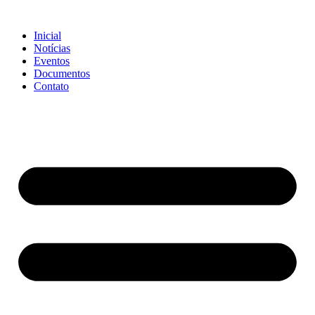
Ir
para
Inicial
o
Notícias
conteúdo
Eventos
Documentos
Contato