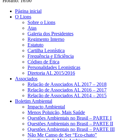
Horário: 16:00
Página inicial
O Lions
Sobre o Lions
Atas
Galeria dos Presidentes
Regimento Interno
Estatuto
Cartilha Leonística
Frequência e Eficiência
Código de Ética
Personalidades Leonisticas
Diretoria AL 2015/2016
Associados
Relação de Associados AL 2017 – 2018
Relação de Associados AL 2016 – 2017
Relação de Associados AL 2014 – 2015
Boletim Ambiental
Impacto Ambiental
Menos Poluição, Mais Saúde
Questões Ambientais no Brasil – PARTE I
Questões Ambientais no Brasil – PARTE II
Questões Ambientais no Brasil – PARTE III
Não Me Canso de Ser “Eco-chato”