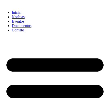
Ir
para
Inicial
o
Notícias
conteúdo
Eventos
Documentos
Contato