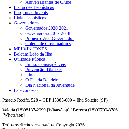
Aniversariantes de Clube
Instruções Leonísticas
Programas Juvenis
Links Leonisticos
Governadores
Governador 2020-2021
Governadora 2017-2018
Primeiro Vice-Governador
Galeria de Governadores
MELVIN JONES
Boletim Leão da Ilha
Utilidade Pública
Fumo: Consequências
Prevenção: Diabetes
Hinos
O Dia da Bandeira
Dia Nacional da Juventude
Fale conosco
Passeio Recife, 528 – CEP 15385-000 – Ilha Solteira (SP)
Valeria (18)98137-2999 [WhatsApp] / Bezerra (18)99709-3786
[WhatsApp]
Todos os direitos reservados. Copyright 2026.