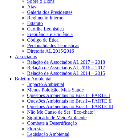
Sobre o Lions
Atas
Galeria dos Presidentes
Regimento Interno
Estatuto
Cartilha Leonística
Frequência e Eficiência
Código de Ética
Personalidades Leonisticas
Diretoria AL 2015/2016
Associados
Relação de Associados AL 2017 – 2018
Relação de Associados AL 2016 – 2017
Relação de Associados AL 2014 – 2015
Boletim Ambiental
Impacto Ambiental
Menos Poluição, Mais Saúde
Questões Ambientais no Brasil – PARTE I
Questões Ambientais no Brasil – PARTE II
Questões Ambientais no Brasil – PARTE III
Não Me Canso de Ser “Eco-chato”
Significado de Meio Ambiente
Combate à Desertificação
Florestas
Legislação Ambiental