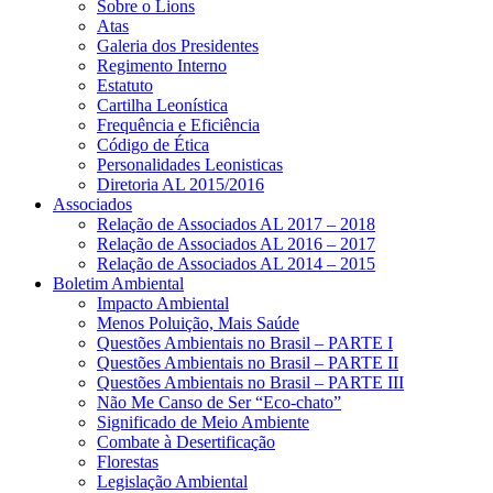
Sobre o Lions
Atas
Galeria dos Presidentes
Regimento Interno
Estatuto
Cartilha Leonística
Frequência e Eficiência
Código de Ética
Personalidades Leonisticas
Diretoria AL 2015/2016
Associados
Relação de Associados AL 2017 – 2018
Relação de Associados AL 2016 – 2017
Relação de Associados AL 2014 – 2015
Boletim Ambiental
Impacto Ambiental
Menos Poluição, Mais Saúde
Questões Ambientais no Brasil – PARTE I
Questões Ambientais no Brasil – PARTE II
Questões Ambientais no Brasil – PARTE III
Não Me Canso de Ser “Eco-chato”
Significado de Meio Ambiente
Combate à Desertificação
Florestas
Legislação Ambiental