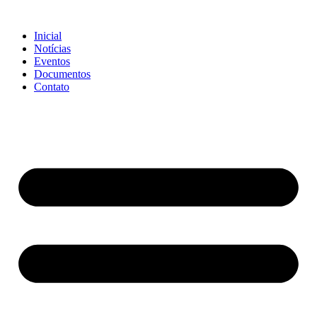
Ir
para
Inicial
o
Notícias
conteúdo
Eventos
Documentos
Contato