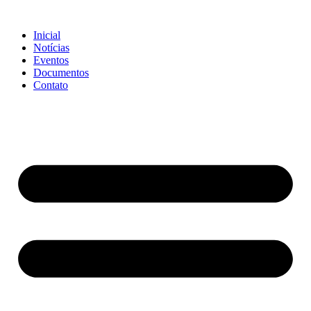
Ir
para
Inicial
o
Notícias
conteúdo
Eventos
Documentos
Contato