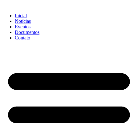
Ir
para
Inicial
o
Notícias
conteúdo
Eventos
Documentos
Contato