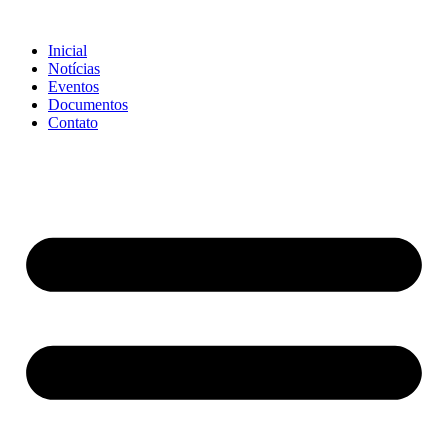
Ir
para
Inicial
o
Notícias
conteúdo
Eventos
Documentos
Contato