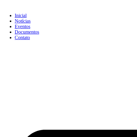
Ir
para
Inicial
o
Notícias
conteúdo
Eventos
Documentos
Contato