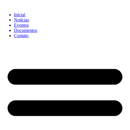
Ir
para
Inicial
o
Notícias
conteúdo
Eventos
Documentos
Contato