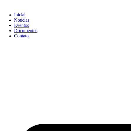
Ir
para
Inicial
o
Notícias
conteúdo
Eventos
Documentos
Contato