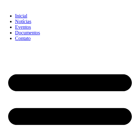
Ir
para
Inicial
o
Notícias
conteúdo
Eventos
Documentos
Contato