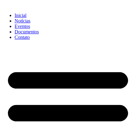
Ir
para
Inicial
o
Notícias
conteúdo
Eventos
Documentos
Contato